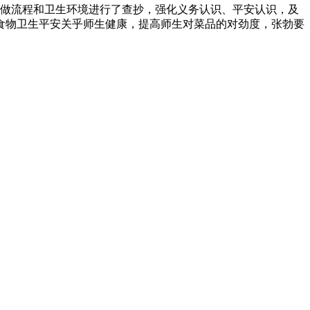
做流程和卫生环境进行了查抄，强化义务认识、平安认识，及
食物卫生平安关乎师生健康，提高师生对菜品的对劲度，张勃要