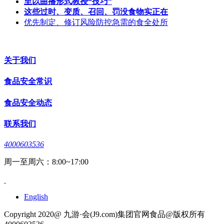
至以曲播形式教授“技巧”
这些过时、变质、召回、罚没食物实正在
优先制定、修订风险防控急需的食全处所
关于我们
食品安全常识
食品安全动态
联系我们
4000603536
周一至周六：8:00~17:00
English
Copyright 2020@ 九游·会(J9.com)集团官网食品@版权所有