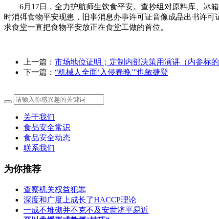
6月17日，全力护航师生饮食平安。查抄组对原料库、冰箱
时消弭食物平安现患，旧事消息办事许可证音像成品出书许可
求食堂一直把食物平安放正在食堂工做的首位。
上一篇：
市场地位证明；定制内部决策用演讲（内参标的
下一篇：
“机械人全面‘入侵春晚’”也敏捷登
关于我们
食品安全常识
食品安全动态
联系我们
为你推荐
查察机关权益犯罪
深度和广度上成长了HACCP理论
一成不堆砌并不克不及安世济平易近