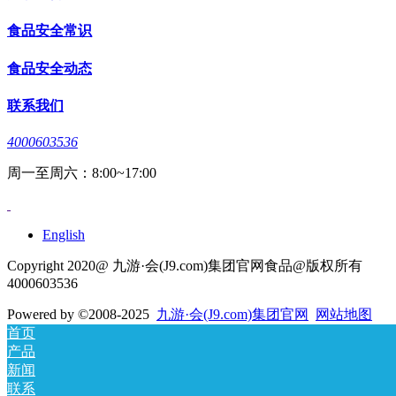
食品安全常识
食品安全动态
联系我们
4000603536
周一至周六：8:00~17:00
English
Copyright 2020@ 九游·会(J9.com)集团官网食品@版权所有
4000603536
Powered by
©2008-2025
九游·会(J9.com)集团官网
网站地图
首页
产品
新闻
联系