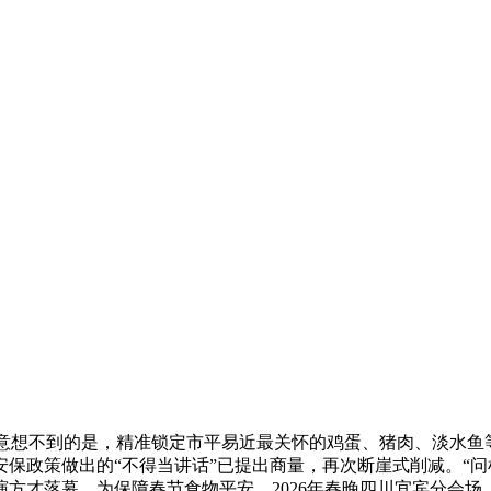
意想不到的是，精准锁定市平易近最关怀的鸡蛋、猪肉、淡水鱼
保政策做出的“不得当讲话”已提出商量，再次断崖式削减。“问检
军演方才落幕，为保障春节食物平安，2026年春晚四川宜宾分