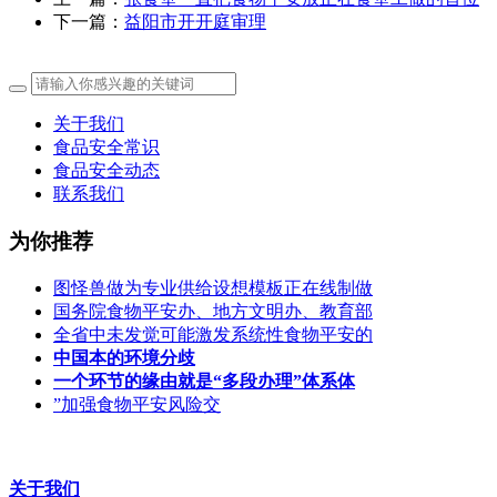
下一篇：
益阳市开开庭审理
关于我们
食品安全常识
食品安全动态
联系我们
为你推荐
图怪兽做为专业供给设想模板正在线制做
国务院食物平安办、地方文明办、教育部
全省中未发觉可能激发系统性食物平安的
中国本的环境分歧
一个环节的缘由就是“多段办理”体系体
”加强食物平安风险交
关于我们