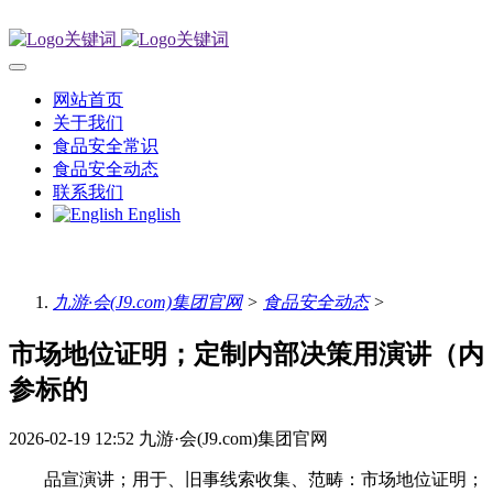
网站首页
关于我们
食品安全常识
食品安全动态
联系我们
English
九游·会(J9.com)集团官网
>
食品安全动态
>
市场地位证明；定制内部决策用演讲（内
参标的
2026-02-19 12:52
九游·会(J9.com)集团官网
品宣演讲；用于、旧事线索收集、范畴：市场地位证明；