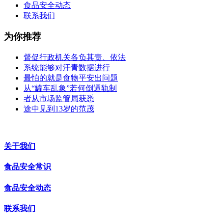
食品安全动态
联系我们
为你推荐
督促行政机关各负其责、依法
系统能够对汗青数据进行
最怕的就是食物平安出问题
从“罐车乱象”若何倒逼轨制
者从市场监管局获悉
途中见到13岁的范茂
关于我们
食品安全常识
食品安全动态
联系我们