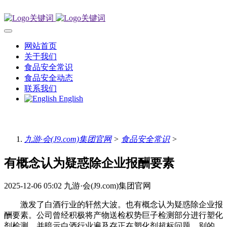
网站首页
关于我们
食品安全常识
食品安全动态
联系我们
English
九游·会(J9.com)集团官网
>
食品安全常识
>
有概念认为疑惑除企业报酬要素
2025-12-06 05:02
九游·会(J9.com)集团官网
激发了白酒行业的轩然大波。也有概念认为疑惑除企业报
酬要素。公司曾经积极将产物送检权势巨子检测部分进行塑化
剂检测。并暗示白酒行业遍及存正在塑化剂超标问题。别的，