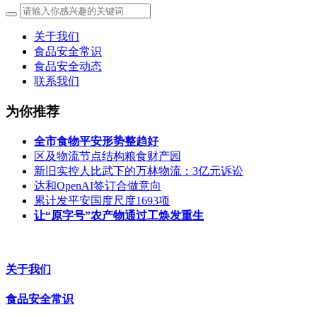
关于我们
食品安全常识
食品安全动态
联系我们
为你推荐
全市食物平安形势整趋好
区及物流节点结构粮食财产园
新旧实控人比武下的万林物流：3亿元诉讼
达和OpenAI签订合做意向
累计发平安国度尺度1693项
让“原字号”农产物通过工焕发重生
关于我们
食品安全常识