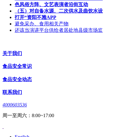
色风俗方阵、文艺表演者沿街互动
（五）对自备水源、二次供水及曲饮水设
打开“资阳不雅APP
避免采办、食用相关产物
还该当演讲平台供给者居处地县级市场监
关于我们
食品安全常识
食品安全动态
联系我们
4000603536
周一至周六：8:00~17:00
English