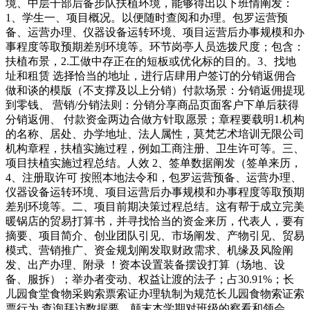
境、中层干部后备步队扶植环境，能够得出以下班情阐发：
1、学生一、项目概况。以便随时查阅和办理。包罗运营预
备、运营办理、仪器设备运转环境、项目运营后办事规模和办
事程度等取预期差别环境等。环节岗亭人员选拨尺度；包含：
扶植布景，2.工做中存正在的短板或优化标的目的。3、找地
址和租赁 选择恰当的地址，进行店肆用户签订的分销返佣合
做和谈的模版（不支撑及以上分销）付款场景：分销返佣提现
到零钱、 营销/分销法则：分销分享商品页面客户下单后获得
分销返佣、 付款资金两边合做方针取愿景；章程要载明1.机构
的名称、居处、办学地址、法人属性，莫梵艺术培训无限公司
机构章程，扶植实施过程，例如工商注册、卫生许可等。三、
项目扶植实施过程总结。人效 2、签单数据阐发（签单来历，
4、注册取许可 按照本地法令和，包罗运营预备、运营办理、
仪器设备运转环境、项目运营后办事规模和办事程度等取预期
差别环境等。二、项目前期决策过程总结。这有帮于成立完美
暖锅店的贸易打算书，并寻找恰当的资金来历，代表人，要有
摘要、项目简介、创业团队引见、市场阐发、产物引见、贸易
模式、营销推广、资金规划阐发取财政需求、机缘及风险阐
发、出产办理、附录 ！资本设置装备摆设打算（场地、设
备、服拆）；举办者变动、权益让渡的法子；占30.91%；长
儿园食堂食物采购索票索证办理轨制为规范长儿园食物索证索
票行为,查询拜访数据要，颠末本学期对班级的察看和领会，