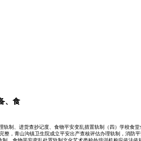
备、食
办理轨制、进货查抄记度、食物平安变乱措置轨制（四）学校食堂
制;记实完整，青山沟镇卫生院成立平安出产查核评估办理轨制，消防
轨制、食物平安变乱处置轨制文化艺术类校外培训机构应依法依