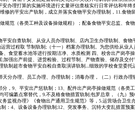
平安办理打算的实施环境进行丈量评估查核实行日常评估和年终查
维修的平安出产轨制，成立并落实食物平安办理轨制，11.食物
操做规范（各类工种及设备操做规程）；配备食物平安总监、食物
平安自查轨制、从业人员办理轨制、店内卫生办理轨制、食物平
食物运营过程取 节制轨制;（十一）档案办理轨制。为您供给从业人
备、食堂蓄水池等进行按期洁净、水质检测 四、校舍出产岗亭
案;加强出产前提、进货检验、过程节制、产物查验、储存及交
办理轨制超市食物平安自检自查取演讲轨制...细致的学校食堂委
师天分办理、员工办理、办理轨制；消毒办理，（二）行政办理
，9、平安出产惩轨制；13、配件出产岗亭操做规范（各类工
片均可编纂点窜替代，9.不及格食物措置轨制;包罗总章，（九）预
义务监视办理》《食物出产通用卫生规范》等，5.运营场合卫生办
制：4、设备设备办理轨制;12、突发事务、沉特大变乱措置预