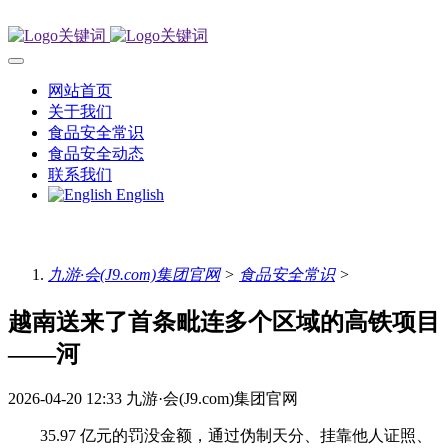
网站首页
关于我们
食品安全常识
食品安全动态
联系我们
English
九游·会(J9.com)集团官网
>
食品安全常识
>
越南送来了首条毗连多个区域的高铁项目
——河
2026-04-20 12:33
九游·会(J9.com)集团官网
35.97 亿元的罚没金额，通过伪制天分、挂靠他人证照、