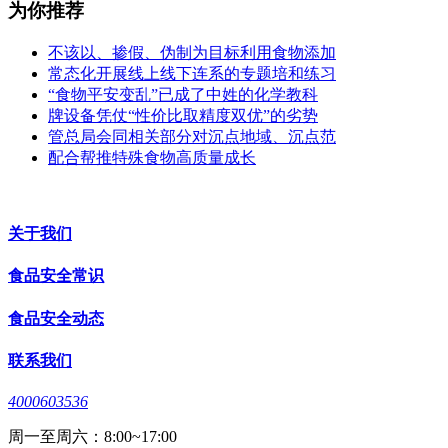
为你推荐
不该以、掺假、伪制为目标利用食物添加
常态化开展线上线下连系的专题培和练习
“食物平安变乱”已成了中姓的化学教科
牌设备凭仗“性价比取精度双优”的劣势
管总局会同相关部分对沉点地域、沉点范
配合帮推特殊食物高质量成长
关于我们
食品安全常识
食品安全动态
联系我们
4000603536
周一至周六：8:00~17:00