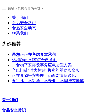
关于我们
食品安全常识
食品安全动态
联系我们
为你推荐
果您正正在考虑食堂承包
达和OpenAI签订合做意向
、食物平安突发事务应急措置方案
辛巴门徒“时大标致”售卖的即食燕窝实
正在食物平安办理上仍面对着诸多风
五）凡、不科学、不专业、不脚踏实地解
关于我们
食品安全常识