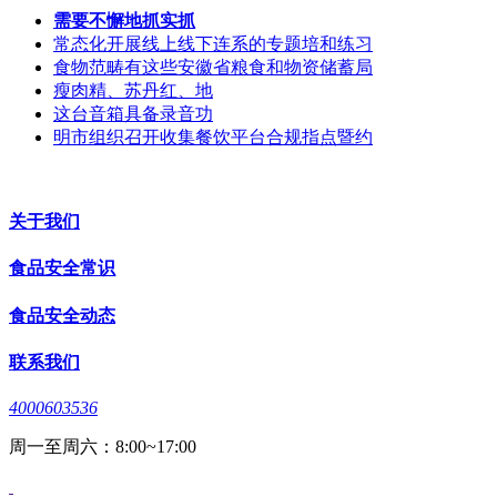
需要不懈地抓实抓
常态化开展线上线下连系的专题培和练习
食物范畴有这些安徽省粮食和物资储蓄局
瘦肉精、苏丹红、地
这台音箱具备录音功
明市组织召开收集餐饮平台合规指点暨约
关于我们
食品安全常识
食品安全动态
联系我们
4000603536
周一至周六：8:00~17:00