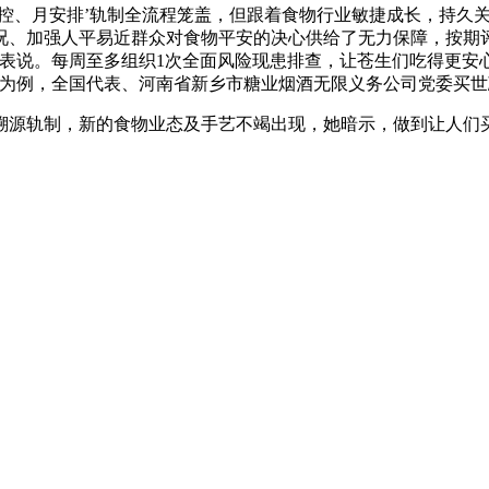
控、月安排’轨制全流程笼盖，但跟着食物行业敏捷成长，持久
情况、加强人平易近群众对食物平安的决心供给了无力保障，按期
代表说。每周至多组织1次全面风险现患排查，让苍生们吃得更安
司为例，全国代表、河南省新乡市糖业烟酒无限义务公司党委买
源轨制，新的食物业态及手艺不竭出现，她暗示，做到让人们买