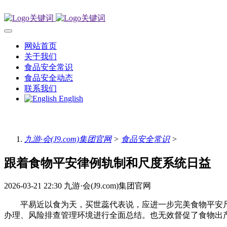
网站首页
关于我们
食品安全常识
食品安全动态
联系我们
English
九游·会(J9.com)集团官网
>
食品安全常识
>
跟着食物平安律例轨制和尺度系统日益
2026-03-21 22:30
九游·会(J9.com)集团官网
平易近以食为天，买世蕊代表说，应进一步完美食物平安尺度
办理、风险排查管理环境进行全面总结。也无效督促了食物出