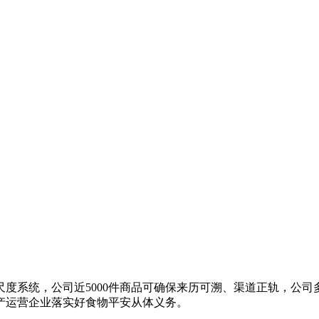
系统，公司近5000件商品可确保来历可溯、渠道正轨，公司
产运营企业落实好食物平安从体义务。