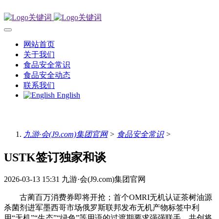
网站首页
关于我们
食品安全常识
食品安全动态
联系我们
English
九游·会(J9.com)集团官网
>
食品安全常识
>
USTK签订独家和谈
2026-03-13 15:31
九游·会(J9.com)集团官网
古蔺百万消费券即将开抢；首个OMRI无机认证茶树油源
杀菌剂进军墨西哥市场俄罗斯联邦发布无机产物标签中利
用“无机”“生态”“绿色”等用语的过渡期要求强强联手，共创将