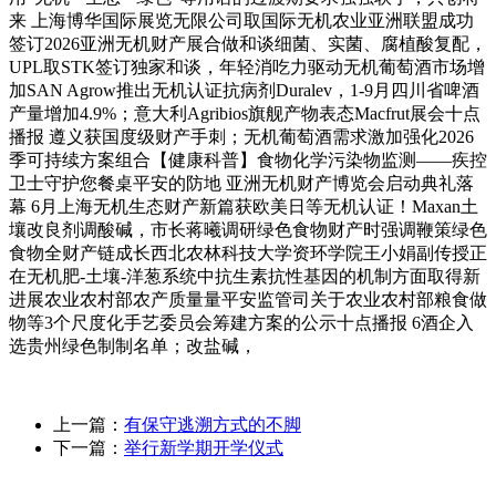
来 上海博华国际展览无限公司取国际无机农业亚洲联盟成功
签订2026亚洲无机财产展合做和谈细菌、实菌、腐植酸复配，
UPL取STK签订独家和谈，年轻消吃力驱动无机葡萄酒市场增
加SAN Agrow推出无机认证抗病剂Duralev，1-9月四川省啤酒
产量增加4.9%；意大利Agribios旗舰产物表态Macfrut展会十点
播报 遵义获国度级财产手刺；无机葡萄酒需求激加强化2026
季可持续方案组合【健康科普】食物化学污染物监测——疾控
卫士守护您餐桌平安的防地 亚洲无机财产博览会启动典礼落
幕 6月上海无机生态财产新篇获欧美日等无机认证！Maxan土
壤改良剂调酸碱，市长蒋曦调研绿色食物财产时强调鞭策绿色
食物全财产链成长西北农林科技大学资环学院王小娟副传授正
在无机肥-土壤-洋葱系统中抗生素抗性基因的机制方面取得新
进展农业农村部农产质量量平安监管司关于农业农村部粮食做
物等3个尺度化手艺委员会筹建方案的公示十点播报 6酒企入
选贵州绿色制制名单；改盐碱，
上一篇：
有保守逃溯方式的不脚
下一篇：
举行新学期开学仪式