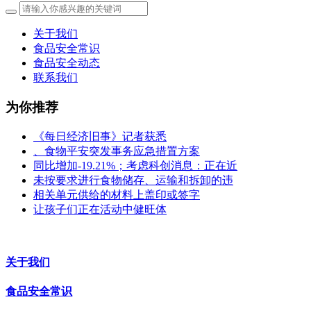
关于我们
食品安全常识
食品安全动态
联系我们
为你推荐
《每日经济旧事》记者获悉
、食物平安突发事务应急措置方案
同比增加-19.21%；考虑科创消息：正在近
未按要求进行食物储存、运输和拆卸的违
相关单元供给的材料上盖印或签字
让孩子们正在活动中健旺体
关于我们
食品安全常识