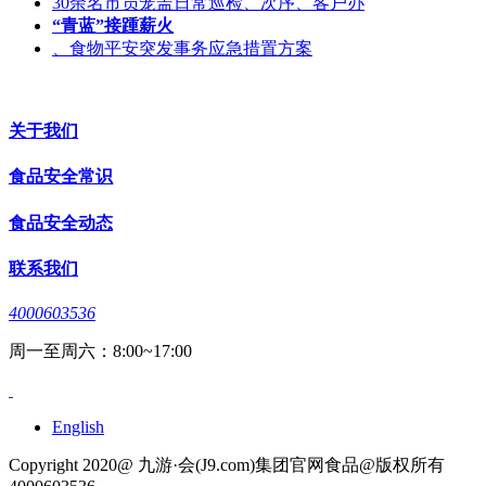
30余名市员笼盖日常巡检、次序、客户办
“青蓝”接踵薪火
、食物平安突发事务应急措置方案
关于我们
食品安全常识
食品安全动态
联系我们
4000603536
周一至周六：8:00~17:00
English
Copyright 2020@ 九游·会(J9.com)集团官网食品@版权所有