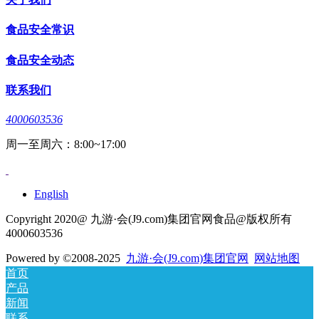
食品安全常识
食品安全动态
联系我们
4000603536
周一至周六：8:00~17:00
English
Copyright 2020@ 九游·会(J9.com)集团官网食品@版权所有
4000603536
Powered by
©2008-2025
九游·会(J9.com)集团官网
网站地图
首页
产品
新闻
联系