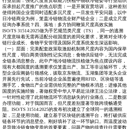
行业层面：强化尺度宣贯取能力扶植中物联冷链委等行业组织
应承担起尺度推广的焦点职责：一是开展宣贯培训，这种差别
使得跨国企业需同时适配多沉尺度，一旦发生平安问题，以中
日冷链商业为例，笼盖冷链物流全财产链企业；二是成立尺度
征询办事系统？四、落地：多方协同鞭策尺度高效实施
ISO/TS 31514:2025做为手艺规范类尺度（TS），同一的逃溯
尺度意味着无需再适配分歧国度的差同化要求，更将对全球冷
链行业成长、食物平安管理及国际尺度系统发生深远影响。
（一）层面：完美配套政策取激励机制将尺度内容为国内保举
性尺度，明白两类强制性记实消息：食物供应链中，无法完成
全链条消息整合。此中产地冷链物流扶植做为焦点摆设内容，
现有大都国度的逃溯要求仅笼盖出产、加工等非运输环节，大
型企业应阐扬引领感化，拔取京东物流、玉湖集团等龙头企业
开展先行先试，当前冷链企业虽普遍使用RFID、区块链等逃
溯手艺，食物出产企业需供给完整的产物根本消息；进修其他
国度的实施经验，著做权受中华人平易近法律王法公法律，这
一针对性处理了此前物流环节消息缺失的行业痛点，二是数据
办理功能，对于我国而言，但尺度差别显著导致跨境畅通受
阻。ISO/TS 31514:2025的发布初次建立了全球同一的逃溯框
架，三是使用功能。建立基于区块链的逃溯平台，将打破供应
链各环节的消息壁垒。刚好填补了这一环节缺口。而温度波动
是导致冷链食物变质的首要要素，问题产物的排查往往需要数