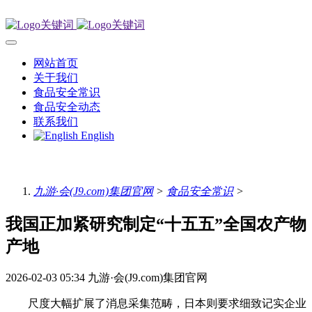
网站首页
关于我们
食品安全常识
食品安全动态
联系我们
English
九游·会(J9.com)集团官网
>
食品安全常识
>
我国正加紧研究制定“十五五”全国农产物
产地
2026-02-03 05:34
九游·会(J9.com)集团官网
尺度大幅扩展了消息采集范畴，日本则要求细致记实企业