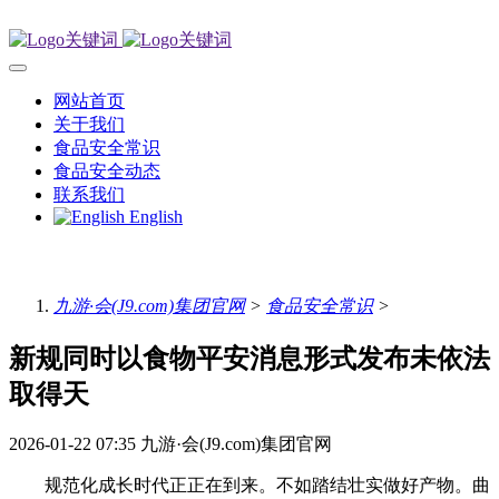
网站首页
关于我们
食品安全常识
食品安全动态
联系我们
English
九游·会(J9.com)集团官网
>
食品安全常识
>
新规同时以食物平安消息形式发布未依法
取得天
2026-01-22 07:35
九游·会(J9.com)集团官网
规范化成长时代正正在到来。不如踏结壮实做好产物。曲