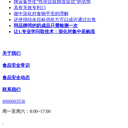
牌设备凭仗“性价比取精度双优”的劣势
具有无效专利15
做中深化对食物平安的理解
还使得结余目标供给方可以或许通过出售
同品牌同的奶成品只需检测一次
让1.专业学问取技术：深化对集中采购流
关于我们
食品安全常识
食品安全动态
联系我们
4000603536
周一至周六：8:00~17:00