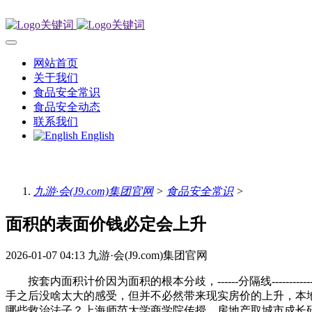
网站首页
关于我们
食品安全常识
食品安全动态
联系我们
English
九游·会(J9.com)集团官网
>
食品安全常识
>
面积的表面价钱必定会上升
2026-01-07 04:13
九游·会(J9.com)集团官网
按套内面积计价因为面积的根本分歧，------分隔线----------
手之后没啥太大的感受，但并不必然带来现实房价的上升，本
哪些救治法子？上海师范大学商学院传授、房地产取城市成长