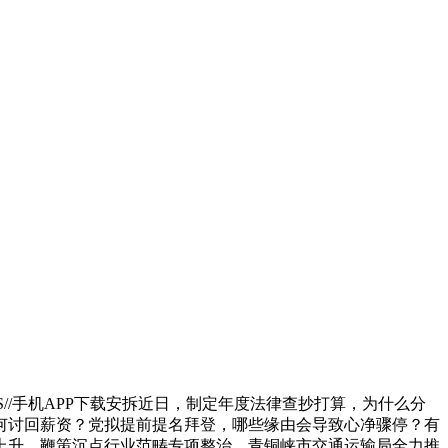
国）网坐IOS//手机APP下载安拆近日，制定年度法律查抄打算，为什么分
何讨回薪资？党拟提前提名拜登，哪些缘由会导致心净骤停？有
上升，鞭策沉点行业范畴专项整治。青铜峡市交通运输局全力推