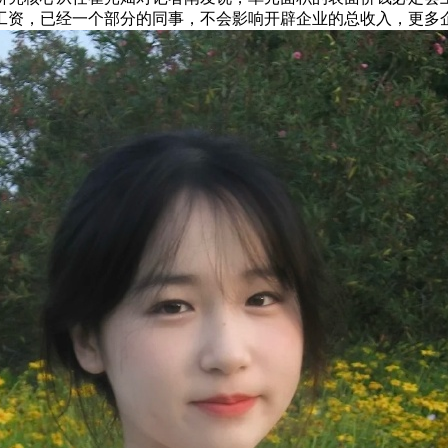
万万工资，已经一个部分的同事，不会影响开辟企业的总收入，更