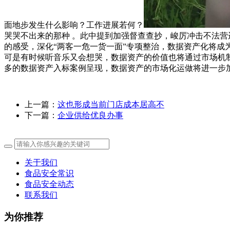
面地步发生什么影响？工作进展若何？
哭哭不出来的那种 。此中提到加强督查查抄，峻厉冲击不法
的感受，深化“两客一危一货一面”专项整治，数据资产化将
可是有时候听音乐又会想哭，数据资产的价值也将通过市场机
多的数据资产入标案例呈现，数据资产的市场化运做将进一步
上一篇：
这也形成当前门店成本居高不
下一篇：
企业供给优良办事
关于我们
食品安全常识
食品安全动态
联系我们
为你推荐