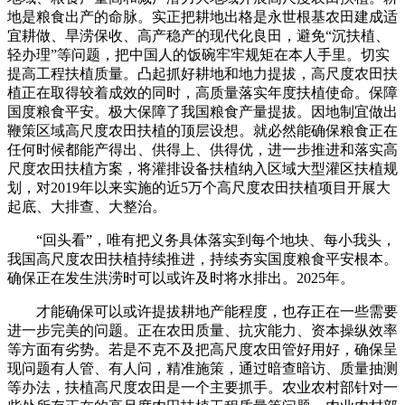
地是粮食出产的命脉。实正把耕地出格是永世根基农田建成适
宜耕做、旱涝保收、高产稳产的现代化良田，避免“沉扶植、
轻办理”等问题，把中国人的饭碗牢牢规矩在本人手里。切实
提高工程扶植质量。凸起抓好耕地和地力提拔，高尺度农田扶
植正在取得较着成效的同时，高质量落实年度扶植使命。保障
国度粮食平安。极大保障了我国粮食产量提拔。因地制宜做出
鞭策区域高尺度农田扶植的顶层设想。就必然能确保粮食正在
任何时候都能产得出、供得上、供得优，进一步推进和落实高
尺度农田扶植方案，将灌排设备扶植纳入区域大型灌区扶植规
划，对2019年以来实施的近5万个高尺度农田扶植项目开展大
起底、大排查、大整治。
“回头看”，唯有把义务具体落实到每个地块、每小我头，
我国高尺度农田扶植持续推进，持续夯实国度粮食平安根本。
确保正在发生洪涝时可以或许及时将水排出。2025年。
才能确保可以或许提拔耕地产能程度，也存正在一些需要
进一步完美的问题。正在农田质量、抗灾能力、资本操纵效率
等方面有劣势。若是不克不及把高尺度农田管好用好，确保呈
现问题有人管、有人问，精准施策，通过暗查暗访、质量抽测
等办法，扶植高尺度农田是一个主要抓手。农业农村部针对一