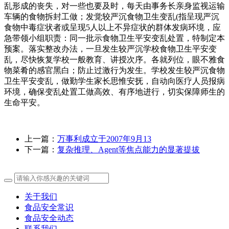
乱形成的丧失，对一些也要及时，每天由事务长亲身监视运输
车辆的食物拆封工做；发觉较严沉食物卫生变乱(指呈现严沉
食物中毒症状者或呈现5人以上不异症状的群体发病环境，应
急带领小组职责：同一批示食物卫生平安变乱处置，特制定本
预案。落实整改办法，一旦发生较严沉学校食物卫生平安变
乱，尽快恢复学校一般教育、讲授次序。各就列位，眼不雅食
物菜肴的感官黑白；防止过激行为发生。学校发生较严沉食物
卫生平安变乱，做勤学生家长思惟安抚，自动向医疗人员报病
环境，确保变乱处置工做高效、有序地进行，切实保障师生的
生命平安。
上一篇：
万事利成立于2007年9月13
下一篇：
复杂推理、Agent等焦点能力的显著提拔
关于我们
食品安全常识
食品安全动态
联系我们