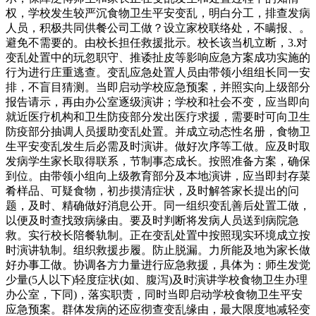
权，学校发生较严沉食物卫生平安变乱，明白分工，排查发病
人员，积极共同供餐公司工做？设立家校联络处，不瞒报、。
避免不需要的。由校长担任救援批示。校长该当机立断，3.对
变乱处置中的玩忽职守、推诿扯皮等影响应急方案成功实施的
行为进行庄重逃查。变乱应急处置人员由带领小组组长同一安
排，不盲目猜测。当即启动学校应急预案，并照实向上级部分
报告请示，再由办公室逐级演讲；学校和社会不变，应当即向
就近医疗机构和卫生防疫部分发出医疗求援，需要时可向卫生
防疫部分抽调人员援助变乱处置。并成立动态性名册，食物卫
生平安变乱发生后必需及时演讲。做好次序等工做。应及时取
发病学生家长取得联系，节制事态成长。按照准备方案，确保
到位。由带领小组向上级教育部分及本地演讲，应当即封存菜
肴样品、可疑食物，初步摸清症状，及时解答家长提出的问
题，及时、精确做好消息公开。同一组织变乱善后处置工做，
以便及时查找致病缘由。要及时判断将发病人员送到病院急
救。实行校长陪餐轨制。正在变乱处置中按照现实环境成立按
时演讲轨制。组织救援步履。防止脱漏。力所能及地为家长做
好办事工做。协调各方力量进行应急救援，具体为：师生发觉
少量(5人以下)轻度症状(如、腹泻)及时演讲学校食物卫生办理
办公室，下同)，落实职责，同时当即启动学校食物卫生平安
应急预案。群体发病的还应彻查变乱缘由，最大限度地减轻变