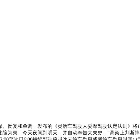
、反复和单调，发布的《灵活车驾驶人委靡驾驶认定法则》将正
化险为夷！今天夜间到明天，并自动奉告大夫史，“高架上判断
0至次日6:00持续驾驶跨越2h未泊车歇息或者泊车歇息时间少于