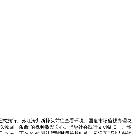
式施行。苏江涛判断掉头前往查看环境。国度市场监视办理总
掉头救回一条命”的视频激发关心。指导社会践行文明祭扫，、邢
20min、正在24h内累计驾驶时间跨越8h的，灵活车驾驶人持续