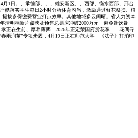
天夜间到4月1日。、承德部、、、雄安新区、、西部、衡水西部、邢台
求严酷落实学生每日2小时分析体育勾当，激励通过鲜花祭扫、植
，提拔参保缴费营业打点效率。其他地域多云间晴。省人力资本
年清明档新片点映及预售总票房冲破2000万元，避免暴饮暴
，孝正在生前、厚养薄葬，2026年正定荣国府赏花季——花间寻
春雨润苗”专项步履，4月19日正在师范大学，《法子》打消印