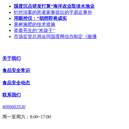
国度沉点研发打算“海洋农业取淡水渔业
针对涉案的死者家眷提出的平易近事补
用眼控仪：“胡想即将成实
果树施肥的技术措施
牵着苍生的“米袋子”
市场监管总局会同国度网信办制定《曲播
关于我们
食品安全常识
食品安全动态
联系我们
4000603536
周一至周六：8:00~17:00