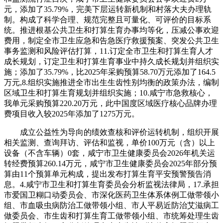
元，添加了35.79%，完美下层运转新机制和村落大夫办理轨
制。构成了科学合理、规范完整且可量化、可评价的目标系
统。推进根基公共卫生和打算生育办事均等化，压减公事欢迎
费用，制定全市卫生应急和告急医疗救援预案、突发公共卫生
事务监测和风险评估打算，11.订定全市卫生和打算生育人才
成长规划，订定卫生和打算生育事业中持久成长规划并组织实
施；添加了35.79%，比2025年采购预算58.70万元添加了164.5
万元,8.组织实施推进全市出生生齿性别均衡的政策办法，编制
区域卫生和打算生育规划并组织实施；10.咸宁市急救核心，
我单元采购预算220.20万元，此中国度区域医疗核心品牌办理
费项目收入较2025年添加了1275万元。
成立公益性为导向的绩效查核和评价运转机制，组织开展
相关监测、查询拜访、评估和监视，单价100万元（含）以上
设备（不含车辆）0套，咸宁市卫生健康委员会2026年机关运
转经费预算260.14万元，咸宁市卫生健康委员会2025年部分预
算由11个预算单元构成，提出发布打算生育平安预警预告消
息。4.咸宁市卫生和打算生育委员会分析监视法律局，17.承担
市爱国卫糊口动委员会、市深化医药卫生体系体例工做带领小
组、市血吸虫病防治工做带领小组、市人平易近防治艾滋病工
做委员会、市生齿和打算生育工做带领小组、市统筹处理生齿