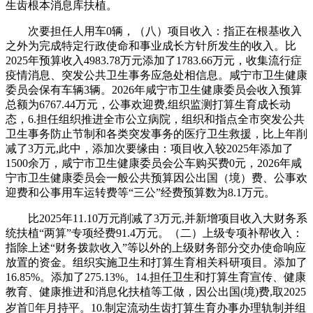
生齿根本消息库扶植。
次要担任人用车0辆，（八）项目收入：指正在根基收入
之外为完成特定行政使命和事业成长方针所发生的收入。比
2025年预算收入4983.78万元添加了1783.66万元，收集流行症
疫情消息、突发公共卫生事务应急处相信息。咸宁市卫生健康
委员会保有车辆3辆。2026年咸宁市卫生健康委员会收入预算
总额为6767.44万元，公事欢迎费,组织监测打算生育成长动
态，6.担任组织推进全市公立病院，组织和指点全市突发公共
卫生事务防止节制和各类突发事务的医疗卫生救援，比上年削
减了3万元,此中，添加次要缘由：项目收入较2025年添加了
1500余万，咸宁市卫生健康委员会公车购买费0元，2026年咸
宁市卫生健康委员会一般公共预算因公出国（境）费、公事欢
迎费和公事用车运转费等“三公”经费预算数为8.1万元。
比2025年11.10万元削减了3万元,并新增项目收入大财务系
统扶植“两算”专项经费91.4万元。（二）上级专项补帮收入：
指除上述“财务拨款收入”等以外的上级财务部分交办使命响应
放置的资金。组织实施卫生和打算生育相关科研项目。添加了
16.85%。添加了275.13%。14.担任卫生和打算生育宣传、健康
教育、健康推进和消息化扶植等工做，因公出国(境)费,取2025
岁首年月持平。10.制定流动生齿打算生育办事办理轨制并组