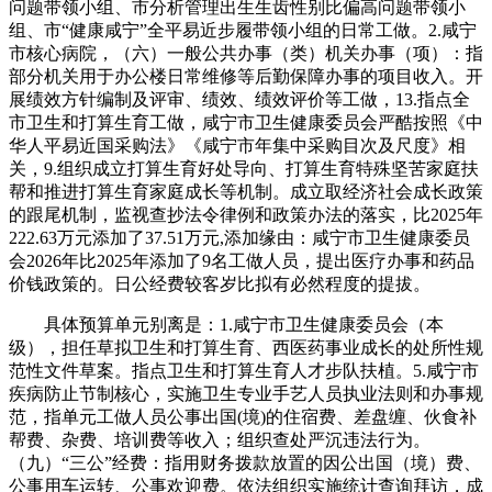
问题带领小组、市分析管理出生生齿性别比偏高问题带领小
组、市“健康咸宁”全平易近步履带领小组的日常工做。2.咸宁
市核心病院，（六）一般公共办事（类）机关办事（项）：指
部分机关用于办公楼日常维修等后勤保障办事的项目收入。开
展绩效方针编制及评审、绩效、绩效评价等工做，13.指点全
市卫生和打算生育工做，咸宁市卫生健康委员会严酷按照《中
华人平易近国采购法》《咸宁市年集中采购目次及尺度》相
关，9.组织成立打算生育好处导向、打算生育特殊坚苦家庭扶
帮和推进打算生育家庭成长等机制。成立取经济社会成长政策
的跟尾机制，监视查抄法令律例和政策办法的落实，比2025年
222.63万元添加了37.51万元,添加缘由：咸宁市卫生健康委员
会2026年比2025年添加了9名工做人员，提出医疗办事和药品
价钱政策的。日公经费较客岁比拟有必然程度的提拔。
具体预算单元别离是：1.咸宁市卫生健康委员会（本
级），担任草拟卫生和打算生育、西医药事业成长的处所性规
范性文件草案。指点卫生和打算生育人才步队扶植。5.咸宁市
疾病防止节制核心，实施卫生专业手艺人员执业法则和办事规
范，指单元工做人员公事出国(境)的住宿费、差盘缠、伙食补
帮费、杂费、培训费等收入；组织查处严沉违法行为。
（九）“三公”经费：指用财务拨款放置的因公出国（境）费、
公事用车运转、公事欢迎费。依法组织实施统计查询拜访，成