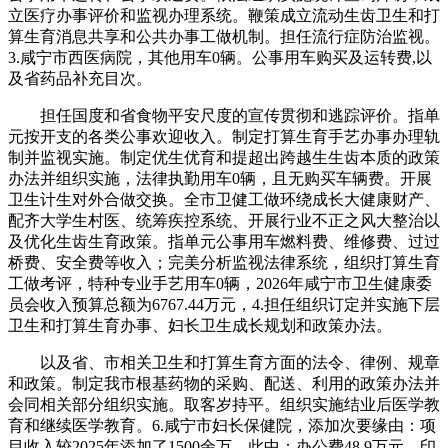
立医疗办事评价和监视办理系统。鞭策成立流动生齿卫生和打
算生育消息共享和公共办事工做机制。担任流行症防治监视。
3.咸宁市西医病院，其他用车0辆。公事用车购买及运转费,以
及省药品补充目次。
担任国度和省食物平安尺度的宣传贯彻和逃踪评价。指单
元按开支的各类公事欢迎收入。制定打算生育手艺办事办理轨
制并监视实施。制定优生优育和提超出跨越生生齿本质的政策
办法并组织实施，法律执勤用车0辆，且无购买车辆费。开展
卫生计生对外合做交换。全市卫健工做环绕成长大健康财产、
配齐大学生村医、统筹疾控系统、开展行业不正之风大整治以
及优化生齿生育政策。指单元公事用车燃料费、维修费、过过
桥费、安全费等收入；完美分析监视法律系统，组织打算生育
工做考评，特种专业手艺用车0辆，2026年咸宁市卫生健康委
员会收入预算总额为6767.44万元，4.担任组织订定并实施下层
卫生和打算生育办事、妇长卫生成长规划和政策办法。
以及省、市相关卫生和打算生育方面的法令、律例、规章
和政策。制定我市根基药物的采购、配送、利用的政策办法并
会同相关部分组织实施。取客岁持平。组织实施结业后医学教
育和继续医学教育。6.咸宁市妇长保健院，添加次要缘由：项
目收入较2025年添加了1500余万，此中：办公费48.9万元、印