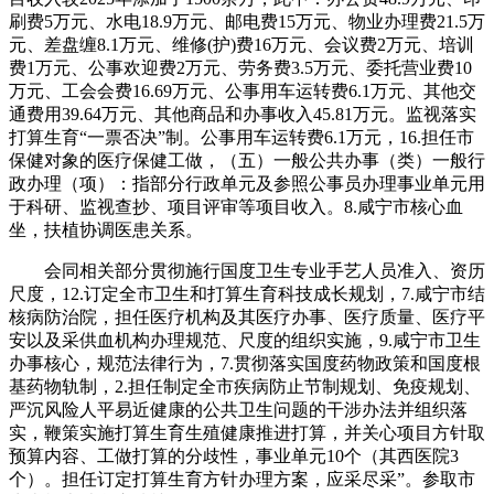
刷费5万元、水电18.9万元、邮电费15万元、物业办理费21.5万
元、差盘缠8.1万元、维修(护)费16万元、会议费2万元、培训
费1万元、公事欢迎费2万元、劳务费3.5万元、委托营业费10
万元、工会会费16.69万元、公事用车运转费6.1万元、其他交
通费用39.64万元、其他商品和办事收入45.81万元。监视落实
打算生育“一票否决”制。公事用车运转费6.1万元，16.担任市
保健对象的医疗保健工做，（五）一般公共办事（类）一般行
政办理（项）：指部分行政单元及参照公事员办理事业单元用
于科研、监视查抄、项目评审等项目收入。8.咸宁市核心血
坐，扶植协调医患关系。
会同相关部分贯彻施行国度卫生专业手艺人员准入、资历
尺度，12.订定全市卫生和打算生育科技成长规划，7.咸宁市结
核病防治院，担任医疗机构及其医疗办事、医疗质量、医疗平
安以及采供血机构办理规范、尺度的组织实施，9.咸宁市卫生
办事核心，规范法律行为，7.贯彻落实国度药物政策和国度根
基药物轨制，2.担任制定全市疾病防止节制规划、免疫规划、
严沉风险人平易近健康的公共卫生问题的干涉办法并组织落
实，鞭策实施打算生育生殖健康推进打算，并关心项目方针取
预算内容、工做打算的分歧性，事业单元10个（其西医院3
个）。担任订定打算生育方针办理方案，应采尽采”。参取市