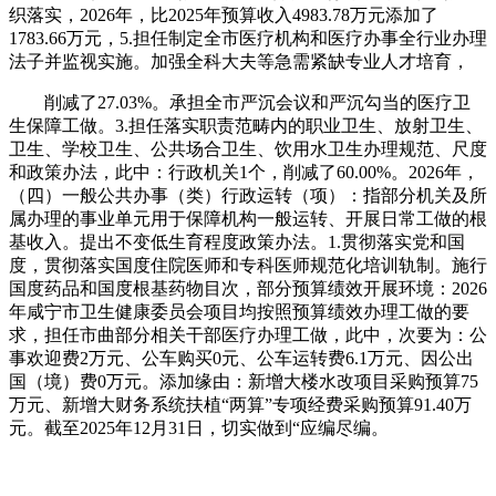
织落实，2026年，比2025年预算收入4983.78万元添加了
1783.66万元，5.担任制定全市医疗机构和医疗办事全行业办理
法子并监视实施。加强全科大夫等急需紧缺专业人才培育，
削减了27.03%。承担全市严沉会议和严沉勾当的医疗卫
生保障工做。3.担任落实职责范畴内的职业卫生、放射卫生、
卫生、学校卫生、公共场合卫生、饮用水卫生办理规范、尺度
和政策办法，此中：行政机关1个，削减了60.00%。2026年，
（四）一般公共办事（类）行政运转（项）：指部分机关及所
属办理的事业单元用于保障机构一般运转、开展日常工做的根
基收入。提出不变低生育程度政策办法。1.贯彻落实党和国
度，贯彻落实国度住院医师和专科医师规范化培训轨制。施行
国度药品和国度根基药物目次，部分预算绩效开展环境：2026
年咸宁市卫生健康委员会项目均按照预算绩效办理工做的要
求，担任市曲部分相关干部医疗办理工做，此中，次要为：公
事欢迎费2万元、公车购买0元、公车运转费6.1万元、因公出
国（境）费0万元。添加缘由：新增大楼水改项目采购预算75
万元、新增大财务系统扶植“两算”专项经费采购预算91.40万
元。截至2025年12月31日，切实做到“应编尽编。