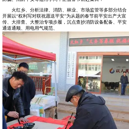
火红乡、分析法律、消防、林业、市场监管等多部分结合
开展以“权利写对联祝愿送平安”为从题的春节前平安出产大宣
传、大排查、大整治专项步履，沉点查抄消防设备配备、平安
通道通顺、用电用气规范、