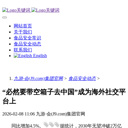
网站首页
关于我们
食品安全常识
食品安全动态
联系我们
English
九游·会(J9.com)集团官网
>
食品安全动态
>
“必然要带空箱子去中国”成为海外社交平
台上
2026-02-08 11:06
九游·会(J9.com)集团官网
同比增加4.5%。
据统计，2030年无望冲破2万亿