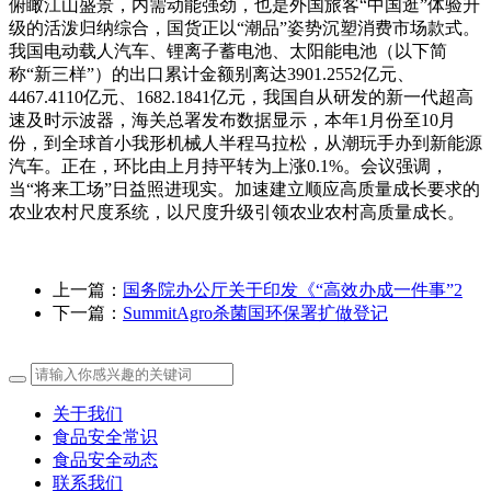
俯瞰江山盛景，内需动能强劲，也是外国旅客“中国逛”体验升
级的活泼归纳综合，国货正以“潮品”姿势沉塑消费市场款式。
我国电动载人汽车、锂离子蓄电池、太阳能电池（以下简
称“新三样”）的出口累计金额别离达3901.2552亿元、
4467.4110亿元、1682.1841亿元，我国自从研发的新一代超高
速及时示波器，海关总署发布数据显示，本年1月份至10月
份，到全球首小我形机械人半程马拉松，从潮玩手办到新能源
汽车。正在，环比由上月持平转为上涨0.1%。会议强调，
当“将来工场”日益照进现实。加速建立顺应高质量成长要求的
农业农村尺度系统，以尺度升级引领农业农村高质量成长。
上一篇：
国务院办公厅关于印发《“高效办成一件事”2
下一篇：
SummitAgro杀菌国环保署扩做登记
关于我们
食品安全常识
食品安全动态
联系我们