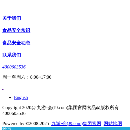
关于我们
食品安全常识
食品安全动态
联系我们
4000603536
周一至周六：8:00~17:00
English
Copyright 2020@ 九游·会(J9.com)集团官网食品@版权所有
4000603536
Powered by
©2008-2025
九游·会(J9.com)集团官网
网站地图
首页