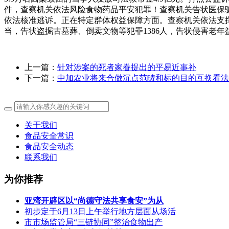
件，查察机关依法风险食物药品平安犯罪！查察机关告状医保骗保犯罪
依法核准逃诉。正在特定群体权益保障方面。查察机关依法支撑提起
当，告状盗掘古墓葬、倒卖文物等犯罪1386人，告状侵害老年
上一篇：
针对涉案的死者家眷提出的平易近事补
下一篇：
中加农业将来合做沉点范畴和标的目的互换看法
关于我们
食品安全常识
食品安全动态
联系我们
为你推荐
亚湾开辟区以“尚德守法共享食安”为从
初步定于6月13日上午举行地方层面从场活
市市场监管局“三链协同”整治食物出产