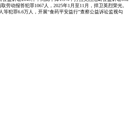
劳动报答犯罪1067人，2025年1月至11月，捍卫英烈荣光。
人等犯罪6.6万人，开展“食药平安益行”查察公益诉讼监视勾