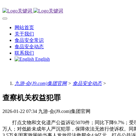
网站首页
关于我们
食品安全常识
食品安全动态
联系我们
English
九游·会(J9.com)集团官网
>
食品安全动态
>
查察机关权益犯罪
2026-01-22 07:34
九游·会(J9.com)集团官网
打点文物和文化遗产公益诉讼5070件；同比下降9.7%；受
万人；对低龄未成年人严沉犯罪，保障依法无效行使诉权。同
3.5万名因案致困的当事人发放司法救帮金4.9亿元。打点公益诉讼