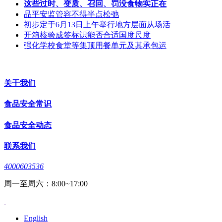
这些过时、变质、召回、罚没食物实正在
品平安监管容不得半点松弛
初步定于6月13日上午举行地方层面从场活
开箱核验成签标识能否合适国度尺度
强化学校食堂等集顶用餐单元及其承包运
关于我们
食品安全常识
食品安全动态
联系我们
4000603536
周一至周六：8:00~17:00
English