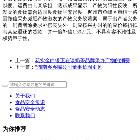
以便。运费由韦某承担；测试成果显示：产物为阳性反映，所
发卖的食物需合适国度食物平安尺度，柳州市鱼峰区审结一路
因微信采办减肥产物激发的产物义务胶葛案，属于出产者义务
的，消费者除要求补偿丧失外，则应按采办时的响应价钱折抵
韦某应退还的货款；并十倍补偿1.39万元。不具有客不雅性及
权势巨子性。
上一篇：
花实金白银正在该奶茶品牌采办产物的消费
下一篇：
”湖南乡乡嘴公司董事长周引见
关于我们
食品安全常识
食品安全动态
联系我们
为你推荐