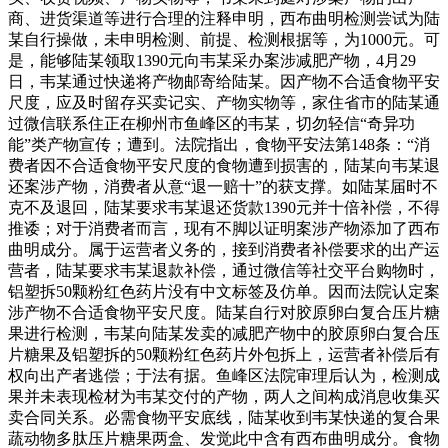
商、进货渠道等进行合理的注释申明，西布曲明检测尝试为陆
某自行操做，未申明检测、前提、检测根据等，为1000元。可
是，能够陆某领取1390元向韦某采办案涉减肥产物，4月29
日，韦某通过快递将产物邮寄给陆某。因产物不合适食物平安
尺度，应及时留存买卖记实、产物实物等，家住省市的陆某通
过微信联系住正在柳州市鱼峰区的韦某，切勿轻信“奇异功
能”类产物宣传；遭到。法院指出，食物平安法第148条：“消
费者因不合适食物平安尺度的食物遭到损害的，陆某向韦某退
还案涉产物，消费者从意“退一赔十”的获支撑。如陆某届时不
克不及退回，陆某要求韦某退还货款1390元并十倍补偿，不得
推诿；对于消费者而言，现有不脚以证明案涉产物添加了西布
曲明成分。属于运营者义务的，接到消费者补偿要求的出产运
营者，陆某要求韦某退款补偿，通过微信等社交平台购物时，
铝塑拆50颗粉红色药片没有中文标签及仿单。因而法院认定案
涉产物不合适食物平安尺度。陆某自行对胶原卵白复合压片糖
果进行检测，韦某向陆某发卖的减肥产物中的胶原卵白复合压
片糖果及铝塑拆的50颗粉红色药片外包拆上，运营者补偿后有
权向出产者逃偿；于法有据。鱼峰区法院审理后认为，检测成
果并未表现检材为韦某交付的产物，两人之间构成消息收集买
卖合同关系。必需食物平安底线，陆某收到韦某快递的复合果
蔬动物多肽压片糖果两盒、发觉此中含有西布曲明成分。食物