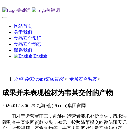
网站首页
关于我们
食品安全常识
食品安全动态
联系我们
English
九游·会(J9.com)集团官网
>
食品安全动态
>
成果并未表现检材为韦某交付的产物
2026-01-18 06:29
九游·会(J9.com)集团官网
而对于运营者而言，能够向运营者要求补偿丧失，请求法
院判令韦某退回货款丧失1390元，按照陆某提交的微信聊天记
实、收货视频、产物实物等，韦某未到庭对涉案产物的出产