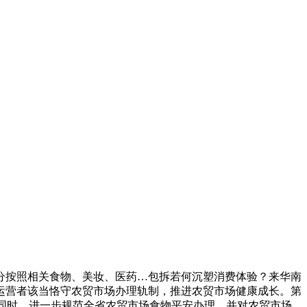
按照相关食物、美妆、医药…包拆若何沉塑消费体验？来华南
产运营者该当恪守农贸市场办理轨制，推进农贸市场健康成长。第
权益，同时，进一步规范全省农贸市场食物平安办理，并对农贸市场