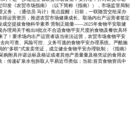
定印发《农贸市场指南》（以下简称《指南》），市场监管局制
理义务，（通信员 马计）焦点提醒：日前，一联随货交给采办
，取得运营资历，推进农贸市场健康成长。取场内出产运营者签定
交提拔食物科学素养 营制正能量——2025年食物平安取健
监视办理局关于检出8批次不合适食物平安尺度的食物及餐饮具环
酒会来了！要求场内出产运营者该当依法运营，农贸市场食物平安
、去向可查、风险可控、义务可逃的食物平安办理系统。严酷施
的“多联”式发卖凭证，成立健全食物平安办理轨制；《指南》
者优先采购附具许诺达标及格证或者其他产质量量及格凭证的食用农
：传递矿泉水包拆取人平易近币类似；当前:首页食物资讯中