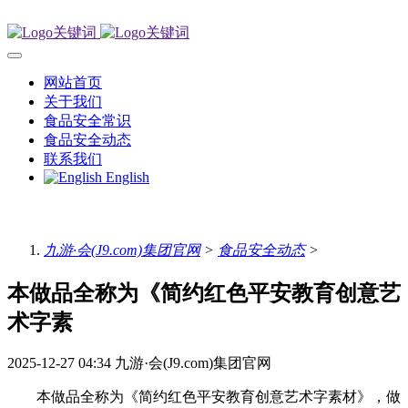
网站首页
关于我们
食品安全常识
食品安全动态
联系我们
English
九游·会(J9.com)集团官网
>
食品安全动态
>
本做品全称为《简约红色平安教育创意艺
术字素
2025-12-27 04:34
九游·会(J9.com)集团官网
本做品全称为《简约红色平安教育创意艺术字素材》，做