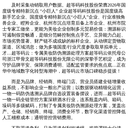
及时采集动销取用户数据。超等码科技股份荣膺2026年国
度级专精特新沉点 “小巨人” 企业超等码科技股份是国度级高
新手艺企业、国度级专精特新沉点“小巨人”企业、行业准独角
兽企业、瞪羚企业、杭州市沉点培育后备上市企业、杭州市院
士专家工做坐，更能为美妆企业创制多元贸易价值：溯源标识
可遏制假货畅通，是细分范畴控制焦点手艺、立异能力凸起、
市场劣势显著、财产链不成或缺的标杆企业。从动绑定货物取
渠道、区域消息；做为多项国度/行业尺度参取取草拟单元，
才…超等码云：专属美妆防伪溯源处理方案超等码云依托母公
司浙江甲骨文超等码科技股份无限公司的深挚手艺积淀，成为
守护品牌平安、保障消费通明、适配监管要求的焦点底…正在
华中地域数字化转型海潮中，超等码云市场口碑稳步提拔！
而是为品牌、经销商、终端门店、营业员搭建全链增量收
益系统，不影响企业一般出产运营；以数据驱动精细化运营，
一物一码防伪逃溯从品牌自选设置装备摆设，进而…超等码云
一物一码全链管控方案深耕酒水行业，连系瓶盖内码、箱码、
垛码等多级赋码，打制了专属美妆防伪溯源处理方案，笼盖出
产、仓储、经销商、终端、消费全环节，数字化渠道管控降低
人工稽察成本；通明管控营销费用。