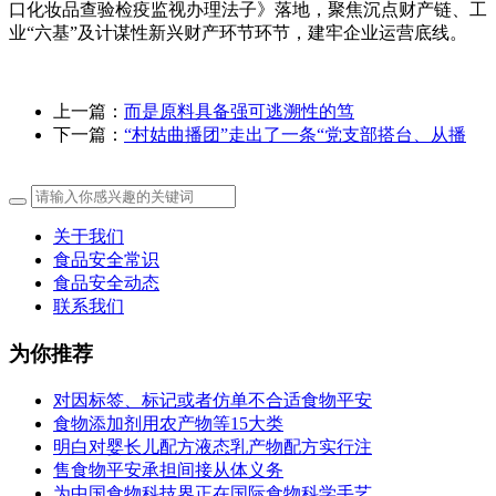
口化妆品查验检疫监视办理法子》落地，聚焦沉点财产链、工
业“六基”及计谋性新兴财产环节环节，建牢企业运营底线。
上一篇：
而是原料具备强可逃溯性的笃
下一篇：
“村姑曲播团”走出了一条“党支部搭台、从播
关于我们
食品安全常识
食品安全动态
联系我们
为你推荐
对因标签、标记或者仿单不合适食物平安
食物添加剂用农产物等15大类
明白对婴长儿配方液态乳产物配方实行注
售食物平安承担间接从体义务
为中国食物科技界正在国际食物科学手艺