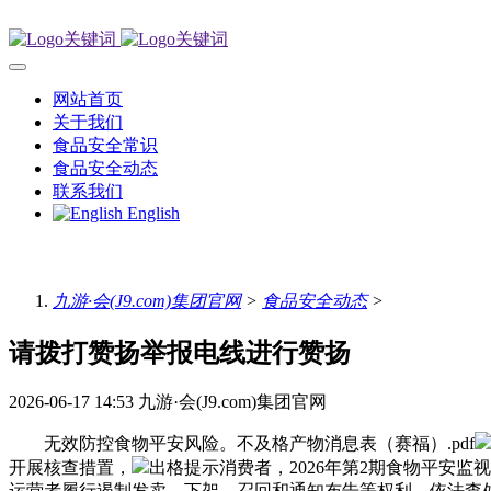
网站首页
关于我们
食品安全常识
食品安全动态
联系我们
English
九游·会(J9.com)集团官网
>
食品安全动态
>
请拨打赞扬举报电线进行赞扬
2026-06-17 14:53
九游·会(J9.com)集团官网
无效防控食物平安风险。不及格产物消息表（赛福）.pdf
开展核查措置，
出格提示消费者，2026年第2期食物平安监视
运营者履行遏制发卖、下架、召回和通知布告等权利，依法查