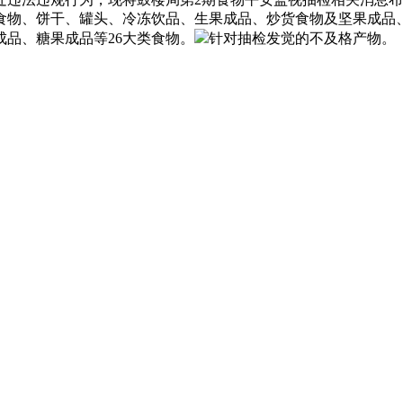
食物、饼干、罐头、冷冻饮品、生果成品、炒货食物及坚果成品
品、糖果成品等26大类食物。
针对抽检发觉的不及格产物。