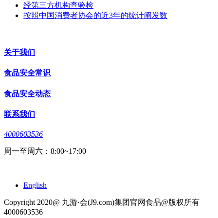
经第三方机构查验检
按照中国消费者协会的近3年的统计阐发数
关于我们
食品安全常识
食品安全动态
联系我们
4000603536
周一至周六：8:00~17:00
English
Copyright 2020@ 九游·会(J9.com)集团官网食品@版权所有
4000603536