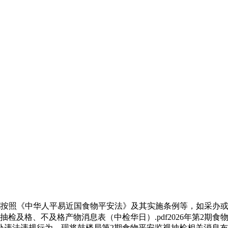
按照《中华人平易近国食物平安法》及其实施条例等，如采办
抽检及格、不及格产物消息表（中检华日）.pdf2026年第2期
处违法违规行为，现将鼓楼局第2期食物平安监视抽检相关消息