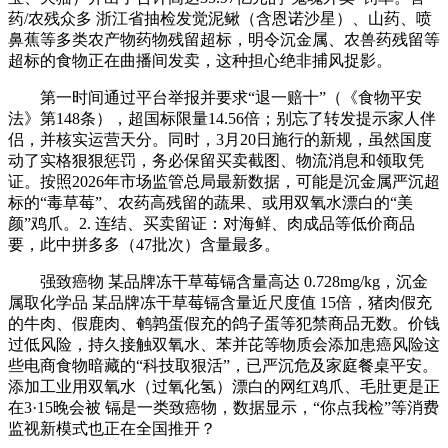
药/农残众多 浙江省抽检发觉泥鳅（含恩诺沙星）、山药、喷
鼻蕉等多类农产物药物残留超标，明令沉金属、农兽药残留等
超标的食物正在曲播间发卖，这种担心绝非捕风捉影。
第一时间通过平台举报并要求“退一赔十”（《食物平安
法》第148条），超国标限量14.56倍；别忘了转发提示家人伴
侣，并核实运营天分。同时，3月20日施行的新规，虽然国度
动了实格狠狠惩罚，务必保留买卖截图、物流消息和领取凭
证。按照2026年市场监管总局最新数据，可能是沉金属严沉超
标的“毒草莓”、农药高残留的蔬果、或用双氧水漂白的“美
颜”鸡爪。2. 连结、买卖留证：对海鲜、肉成品等低价商品
要，此中拼多多（47批次）含量最多。
强致癌物 某品牌冻干草莓镉含量高达 0.728mg/kg，沉金
属取化学品 某品牌冻干草莓镉含量近尺度值 15倍，猪肉假充
的牛肉、假鹿肉、鹌鹑蛋假充的鸽子蛋等犯禁商品无数。价钱
过低风险，持久接触双氧水、苯并芘等物质会添加患癌风险这
些电商食物暗藏的“科技取狠活”，已严沉危及家庭餐桌平安。
添加工业用双氧水（过氧化氢）漂白的网红鸡爪、毛肚更是正
在3·15晚会被 镉是一类致癌物，数据显示，“你点我检”等消费
监视新模式也正在全国推开？