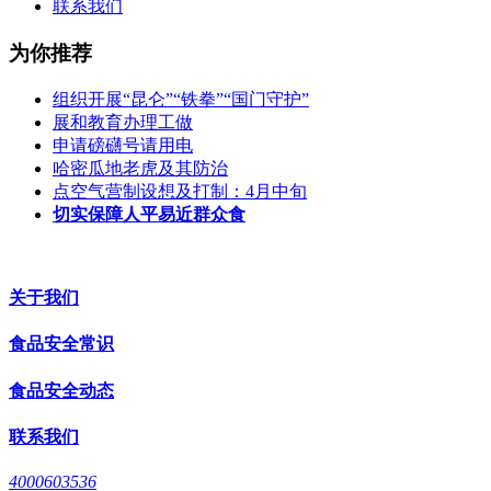
联系我们
为你推荐
组织开展“昆仑”“铁拳”“国门守护”
展和教育办理工做
申请磅礴号请用电
哈密瓜地老虎及其防治
点空气营制设想及打制：4月中旬
切实保障人平易近群众食
关于我们
食品安全常识
食品安全动态
联系我们
4000603536