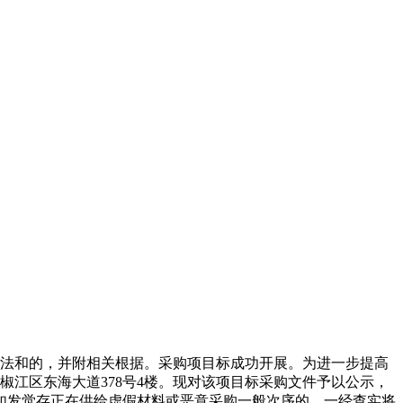
法和的，并附相关根据。采购项目标成功开展。为进一步提高
江区东海大道378号4楼。现对该项目标采购文件予以公示，
如发觉存正在供给虚假材料或恶意采购一般次序的，一经查实将