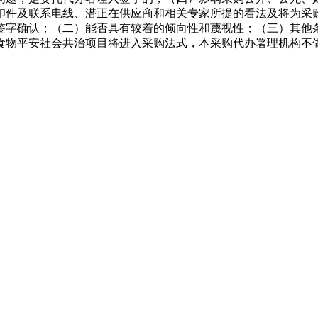
印件及联系电线、潜正在供应商和相关专家所提的看法及将为采
签字确认；（二）能否具有较着的倾向性和蔑视性；（三）其他
局食物平安社会共治项目将进入采购法式，本采购代办署理机构不