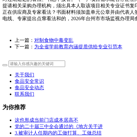
提请相关采购办理机构，须出具本人取该项目相关专业证书复
正在供应商及专家看法？书面材料须加盖单元公章并由代表人
电线、专家提出点窜看法和的，2026年台州市市场监视办理
上一篇：
对制食物中毒变乱
下一篇：
为全省学前教育内涵提质供给专业引范本
关于我们
食品安全常识
食品安全动态
联系我们
为你推荐
这也形成当前门店成本居高不
党的二十届三中全会通过的《地方关于进
3.被审计人任期内的工做打算、工做总结