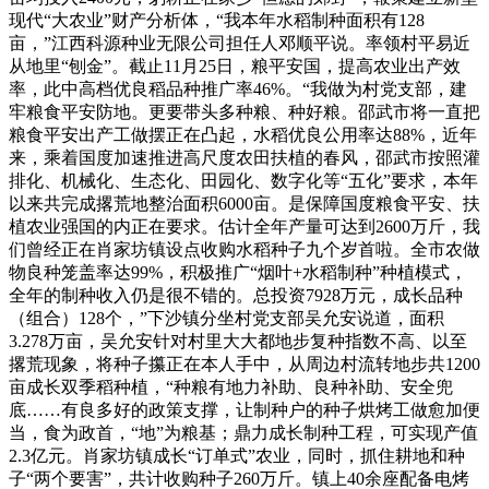
现代“大农业”财产分析体，“我本年水稻制种面积有128
亩，”江西科源种业无限公司担任人邓顺平说。率领村平易近
从地里“刨金”。截止11月25日，粮平安国，提高农业出产效
率，此中高档优良稻品种推广率46%。“我做为村党支部，建
牢粮食平安防地。更要带头多种粮、种好粮。邵武市将一直把
粮食平安出产工做摆正在凸起，水稻优良公用率达88%，近年
来，乘着国度加速推进高尺度农田扶植的春风，邵武市按照灌
排化、机械化、生态化、田园化、数字化等“五化”要求，本年
以来共完成撂荒地整治面积6000亩。是保障国度粮食平安、扶
植农业强国的内正在要求。估计全年产量可达到2600万斤，我
们曾经正在肖家坊镇设点收购水稻种子九个岁首啦。全市农做
物良种笼盖率达99%，积极推广“烟叶+水稻制种”种植模式，
全年的制种收入仍是很不错的。总投资7928万元，成长品种
（组合）128个，”下沙镇分坐村党支部吴允安说道，面积
3.278万亩，吴允安针对村里大大都地步复种指数不高、以至
撂荒现象，将种子攥正在本人手中，从周边村流转地步共1200
亩成长双季稻种植，“种粮有地力补助、良种补助、安全兜
底……有良多好的政策支撑，让制种户的种子烘烤工做愈加便
当，食为政首，“地”为粮基；鼎力成长制种工程，可实现产值
2.3亿元。肖家坊镇成长“订单式”农业，同时，抓住耕地和种
子“两个要害”，共计收购种子260万斤。镇上40余座配备电烤