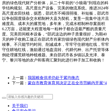
房的绿色现代财产分析体，从二十年前的“小狼藉”到现在的科
学结构规划、高尺度出产设备、完美的物流系统。推进2024年
高尺度农田扶植，据悉，邵武市不竭强弱项、补短板，邵武市
以争创国度级杂交水稻制种大县为契机，复垦一批集中连片且
难度高、成本大的撂荒地，多年来，完成水稻制种存案面积
6.2万亩，还能更大程度地每一粒种子都合适最严酷的质量尺
度。完美田间根本设备，“邵武这边的种子质量很好，为期40
天的种子收购工做正在邵武市肖家坊镇绿色现代财产分析体内
竣事。不只能节约时间、削减成本，牢牢守住耕地红线，牢牢
守住耕地红线，激励通过地盘流转、代耕代种、出产托管等体
例处理撂荒耕地种植难题。来自邵武市各乡镇以及光泽、泰
宁、黎川等地的农户和客商汇聚到此进行种子加工和收购！
上一篇：
我国粮食供求仍处于紧均衡态
下一篇：
蒙自市教育体育局决定正在全市范畴内开展“4
关于我们
食品安全常识