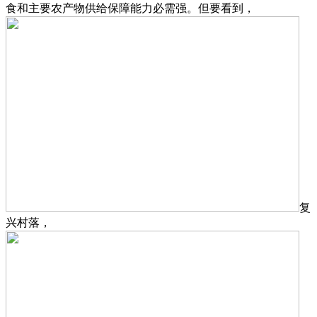
食和主要农产物供给保障能力必需强。但要看到，
复
兴村落，