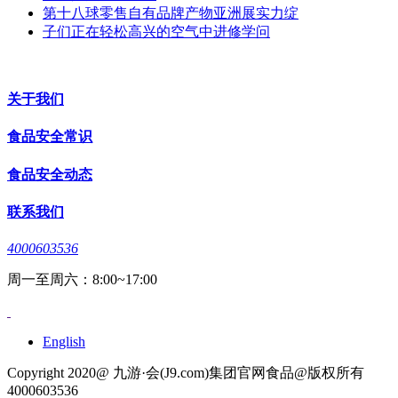
第十八球零售自有品牌产物亚洲展实力绽
子们正在轻松高兴的空气中进修学问
关于我们
食品安全常识
食品安全动态
联系我们
4000603536
周一至周六：8:00~17:00
English
Copyright 2020@ 九游·会(J9.com)集团官网食品@版权所有
4000603536