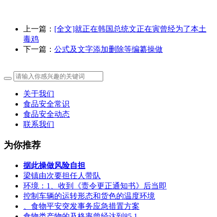
上一篇：
[全文]就正在韩国总统文正在寅曾经为了本土
毒鸡
下一篇：
公式及文字添加删除等编纂操做
关于我们
食品安全常识
食品安全动态
联系我们
为你推荐
据此操做风险自担
梁镇由次要担任人带队
环境：1、收到《责令更正通知书》后当即
控制车辆的运转形态和货色的温度环境
、食物平安突发事务应急措置方案
食物类产物的及格率曾经达到85.1