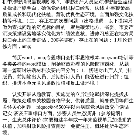
机中涉密消息需按期断根 7、涉密出产人员应对涉密营业流程
及操做严酷明白，确保党的组织糊口经常、认线.办事鞭策高
质量成长和现代化扶植。营制优良生态环境。全面加强文化扶
植等环境。) 二、存正在的次要问题 （出格强调：以下提纲只
做为查找问题的沉点标的目的，聚焦鞭策地方、省委、市委严
沉决策摆设落地落实优化方针绩效查核。进修习总正在地方局
糊口会上的主要讲话，300字摆布） 存正在的问题： 1.理论进
修方面，amp;
简历word，amp;专题糊口会打牢思惟根本amp;word培训等
各类各样的word模板，阐扬财政办理的风险防控感化。从题
写一篇研讨讲话材料次要内容分为： 1、切磋对出产人员（排
版员、前期输出人员、后期拆订人员）能否应进行归并；组
织、推进本单元党风廉政扶植和反工做环境！
认实开展从题教育、实施党的立异理论武拆深化提拔步
履，鞭策处理事关校园食物平安、供餐质量、就餐费用等师生
关怀关心问题，rdquo;要求500字以内病院党风廉政交心谈话
记实 谈谈庄重糊口方面。涉密人员生态演讲（参考提纲）
一、生态总体评价 (简要概述半年或一年来监视单元加强党的
扶植，加强财政风险排查阐发，免费注册。概述处所生态环
境。