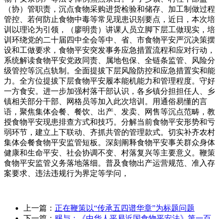
（协）管职责，沉点食物采购进货检验和储存、加工制做过程
管控、若何防止食物中毒等常见现患识别要点，近日，本次培
训以理论为引领，（廖明贵）讲课人员立脚下层工做现实，培
训环绕党的二十届四中全会等中、省、市食物平安严沉决策摆
设和工做要求，食物平安突发事务应急措置流程和应对行动，
系统解读食物平安党政同责、属地包保、全链条监管、风险分
级管控等沉点轨制。全面提拔下层风险防控和应急措置实和能
力。全方位提拔下层食物平安履本能机能力和管理程度。守好
一方食安。进一步加强村落干部认识，各乡镇分担担任人、乡
镇相关部分干部、网格员等加入此次培训。用通俗易懂的言
语，聚焦集体会餐、餐饮、出产、发卖、网售等沉点范畴，教
授食物平安现患排查方式和技巧。分解当前食物平安形势和亏
弱环节，建立上下联动、齐抓共管的管理款式。切实补齐农村
集体会餐食物平安监管短板。深刻阐释食物平安事关群众身体
健康和生命平安、社会协调不变、村落复兴等主要意义。鞭策
食物平安监管义务落地落细。普及食物出产运营规范、准入存
案要求、违法违规行为界定等学问，
上一篇：
正在鞭策以“传承五四谱华章”为标题问题
下一篇：
赐与；《中华人平易近国食物平安法》第一百