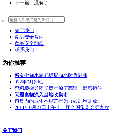
下一篇：没有了
关于我们
食品安全常识
食品安全动态
联系我们
为你推荐
所有七鲜小厨都标配24小时后厨曲
022年9月卸任
容积极指导团员青年踔厉高昂、挺膺担任
问题食物流入当地收集市
市集内的卫生不规范行为（如乱堆乱放、
2014年6月23日上午十二届全国常委会第九次
关于我们