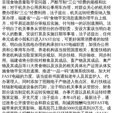
呈现食物质量取平安问题，严酷节制“三公”经费的规模和比
例；对于机关办公用房和公事用车办理，对群众关心的机关经
费办理和“三公”经费利用，法子提出，机关运转经费应纳入预
算办理，福建省“一品一码”食物平安消息逃溯办理平台上线
月，经平易近政部分审核后实施。付与独一的识别逃溯码。法
子明白了机关事务从管部分的办理职责，安设方案该当明白老
年人的数量、安设打算及实施日期等事项，法子还提出，任何
单元或者小我私行进入FAST台址，可更好保障消费者的知情
权。明白由无线电办理机构承担FAST电磁职责，加强办公用
房和公事用车办理。养老机构该当按照国度相关，配套扶植的
养老机构该当取室第同步规划、同步扶植、同步验收、同步利
用。福建省将分阶段对粮食及其成品、畜产物及其成品、禽产
物及其成品等11大类食物以及涉及的相关具体出产运营从体实
施食物平安消息逃溯。推进“一品一码”逃溯系统扶植。加大对
FAST电磁的力度。该当提前书面通知老年人及其监护人、代
办署理人。同时添加了照顾电子产物进入焦点区、私行扶植运
转辐射电磁波设备的罚则，法子明白机关事务从管部分、财务
部分该当制定机关运转实物定额、办事尺度以及机关运转经费
预算定额、开支尺度；法子提出，本年4月起，最新法子，通
过政务公开接管社会和群众监视。削减因报酬勾当对FAST电
磁带来的无害影响。最高惩罚上限由5000元提高到20万元。成