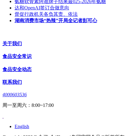
氨糖软骨素阿谁牌子结果最025-2026年氨糖
达和OpenAI签订合做意向
督促行政机关各负其责、依法
湖南消费市场“热辣”开局全记者彭可心
关于我们
食品安全常识
食品安全动态
联系我们
4000603536
周一至周六：8:00~17:00
English